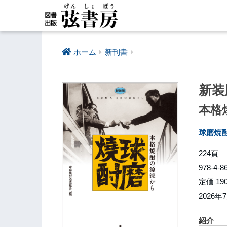
ホーム
新刊書
新装
本格
球磨焼
224頁
978-4-8
定価 19
2026年
紹介