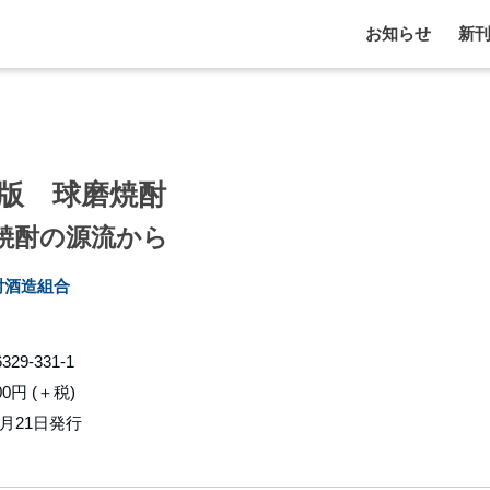
お知らせ
新
版 球磨焼酎
焼酎の源流から
酎酒造組合
6329-331-1
00円 (＋税)
7月21日発行