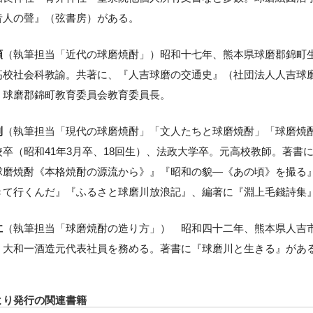
昔人の聲』（弦書房）がある。
順
（執筆担当「近代の球磨焼酎」）昭和十七年、熊本県球磨郡錦町
高校社会科教諭。共著に、『人吉球磨の交通史』（社団法人人吉球
。球磨郡錦町教育委員会教育委員長。
則
（執筆担当「現代の球磨焼酎」「文人たちと球磨焼酎」「球磨焼酎
校卒（昭和41年3月卒、18回生）、法政大学卒。元高校教師。著書
球磨焼酎《本格焼酎の源流から》』『昭和の貌―《あの頃》を撮る
きて行くんだ』『ふるさと球磨川放浪記』、編著に『淵上毛錢詩集
仁
（執筆担当「球磨焼酎の造り方」） 昭和四十二年、熊本県人吉
、大和一酒造元代表社員を務める。著書に『球磨川と生きる』があ
より発行の関連書籍