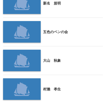
新名 規明
五色のペンの会
大山 秋象
村瀨 孝生