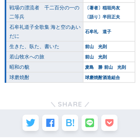
戦場の漂流者 千二百分の一の
〔著者〕稲垣尚友
二等兵
〔語り〕半田正夫
石牟礼道子全歌集 海と空のあい
石牟礼 道子
だに
生きた、臥た、書いた
前山 光則
若山牧水への旅
前山 光則
昭和の貌
麦島 勝
前山 光則
球磨焼酎
球磨焼酎酒造組合
SHARE