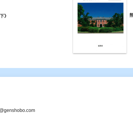
下》
@genshobo.com