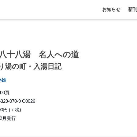
お知らせ
新
八十八湯 名人への道
り湯の町・入湯日記
幹雄
00頁
6329-070-9 C0026
00円 (＋税)
12月発行