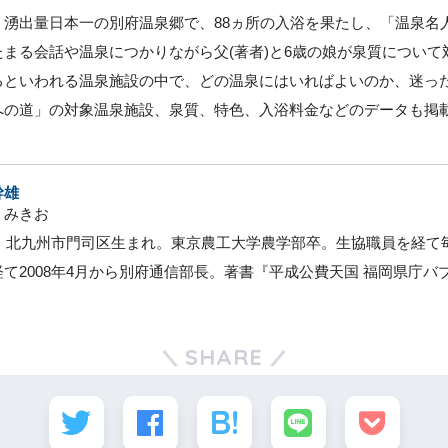
・湧出量日本一の別府温泉郷で、88ヵ所の入浴を果たし、「温泉名
たまる会話や温泉につかりながら父(著者)と6歳の娘が泉質について
るといわれる温泉施設の中で、どの温泉にはいればよいのか、迷った
への道」の対象温泉施設、泉質、特色、入浴料金などのデータも掲
幹雄
・みきお
4年、北九州市門司区生まれ。東京農工大学農学部卒。生協職員を経
て2008年4月から別府通信部長。著書『平成公費天国 福岡県庁バ
SHARE