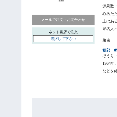
源泉数
心あた
メールで注文・お問合わせ
上はあ
泉名人
ネット書店で注文
選択して下さい
著者
祝部 
ほうり
196
などを経