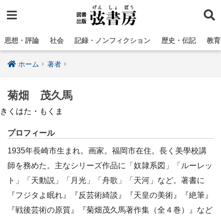
思想・評論
社会
記録・ノンフィクション
歴史・伝記
教育
ホーム
著者
菊畑 茂久馬
きくはた・もくま
プロフィール
1935年長崎市生まれ。画家。福岡市在住。長く美學校講
師を務めた。主なシリーズ作品に「奴隷系図」「ルーレッ
ト」「天動説」「月光」「舟歌」「天河」など。著書に
『フジタよ眠れ』『反芸術綺談』『天皇の美術』『絶筆』
『戦後芸術の原質』『菊畑茂久馬著作集（全４巻）』など