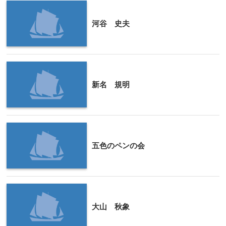
河谷 史夫
新名 規明
五色のペンの会
大山 秋象