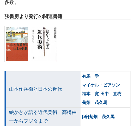
多数。
弦書房より発行の関連書籍
有馬 学
マイケル・ピアソン
山本作兵衛と日本の近代
福本 寛
田中 直樹
菊畑 茂久馬
絵かきが語る近代美術 高橋由
[著]菊畑 茂久馬
一からフジタまで