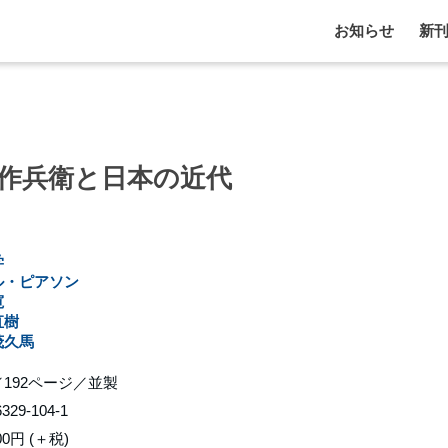
お知らせ
新
作兵衛と日本の近代
学
ル・ピアソン
寛
直樹
茂久馬
192ページ／並製
6329-104-1
00円 (＋税)