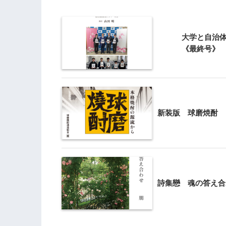
大学と自治体
《最終号》
新装版 球磨焼酎
詩集戀 魂の答え合