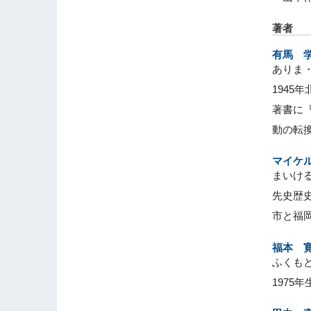
著者
有馬 
ありま
194
著書に
動の転
マイケ
まいけ
先史歴
市と福
福本 
ふくも
197