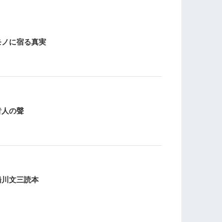
モノに宿る真実
昔人の聲
橋川文三読本