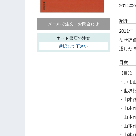
2014年
紹介
メールで注文・お問合わせ
201
ネット書店で注文
なぜ評
選択して下さい
通した
目次
【目次
・いま
・世界
・山本
・山本
・山本
・山本
＊山本