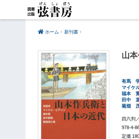
ホーム
新刊書
山本
有馬 
マイケ
福本 
田中 
菊畑 
四六判／
978-4-8
定価 18