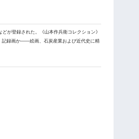
記などが登録された。《山本作兵衛コレクション》
、記録画か――絵画、石炭産業および近代史に精