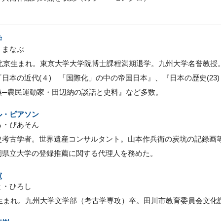
学
・まなぶ
5年北京生まれ。東京大学大学院博士課程満期退学。九州大学名誉教
『日本の近代(４) 「国際化」の中の帝国日本』、『日本の歴史(2
換─農民運動家・田辺納の談話と史料』など多数。
ル・ピアソン
る・ぴあそん
史考古学者。世界遺産コンサルタント。山本作兵衛の炭坑の記録画
岡県立大学の登録推薦に関する代理人を務めた。
寛
と・ひろし
5年生まれ。九州大学文学部（考古学専攻）卒。田川市教育委員会文化