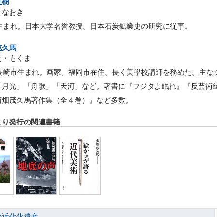
直樹
・なおき
2年生まれ。日本大学名誉教授。日本石炭鉱業史の研究に従事。
茂久馬
た・もくま
5年長崎市生まれ。画家。福岡市在住。長く美學校講師を務めた。主
「月光」「舟歌」「天河」など。著書に『フジタよ眠れ』『反芸術
菊畑茂久馬著作集（全４巻）』など多数。
より発行の関連書籍
の近代化遺産