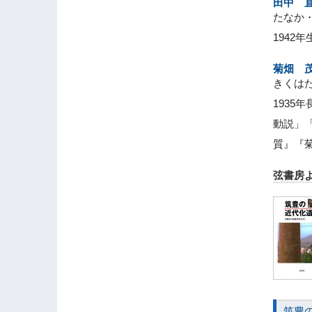
田中 
たなか
194
菊畑 
きくは
193
動説」
質』『
弦書房
筑豊