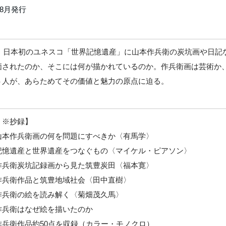
08月発行
1年、日本初のユネスコ「世界記憶遺産」に山本作兵衛の炭坑画や日
価されたのか、そこには何が描かれているのか。作兵衛画は芸術か
５人が、あらためてその価値と魅力の原点に迫る。
 ※抄録】
山本作兵衛画の何を問題にすべきか〈有馬学〉
記憶遺産と世界遺産をつなぐもの〈マイケル・ピアソン〉
作兵衛炭坑記録画から見た筑豊炭田〈福本寛〉
作兵衛作品と筑豊地域社会〈田中直樹〉
作兵衛の絵を読み解く〈菊畑茂久馬〉
作兵衛はなぜ絵を描いたのか
作兵衛作品約50点を収録（カラー・モノクロ）