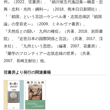
州』（2022、弦書房）、『細川侯五代逸話集―幽斎・忠
興・忠利・光尚・綱利―』（2018、熊本日日新聞社）、
『「鎖国」という言説—ケンペル著・志筑忠雄訳『鎖国
論』の受容史—』（2009、ミネルヴァ書房）。
『天然痘との闘い 九州の種痘』（共著、2018、岩田書
院）、『近世日本の国際関係と言説』（共著、2017、渓
水社）、『九州という思想』（編著、2007、花書房）、
『蘭学のフロンティア―志筑忠雄の世界』（共著、
2007、長崎文献社）他。
弦書房より発行の関連書籍