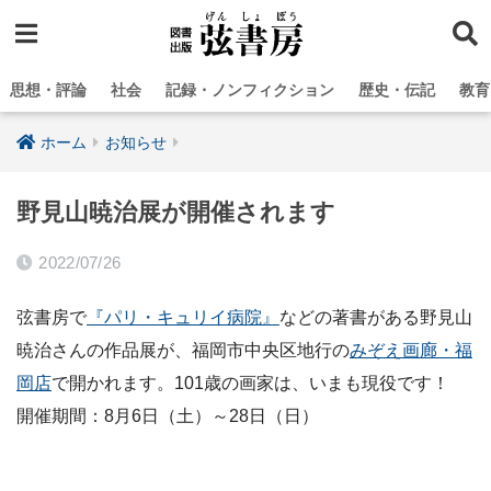
思想・評論
社会
記録・ノンフィクション
歴史・伝記
教育
ホーム
お知らせ
野見山暁治展が開催されます
2022/07/26
弦書房で
『パリ・キュリイ病院』
などの著書がある野見山
暁治さんの作品展が、福岡市中央区地行の
みぞえ画廊・福
岡店
で開かれます。101歳の画家は、いまも現役です！
開催期間：8月6日（土）～28日（日）