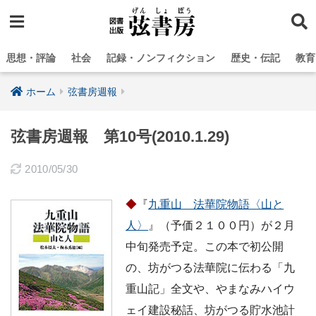
思想・評論
社会
記録・ノンフィクション
歴史・伝記
教育
ホーム
弦書房週報
弦書房週報 第10号(2010.1.29)
2010/05/30
◆
『
九重山 法華院物語〈山と
人〉
』（予価２１００円）が２月
中旬発売予定。この本で初公開
の、坊がつる法華院に伝わる「九
重山記」全文や、やまなみハイウ
ェイ建設秘話、坊がつる貯水池計