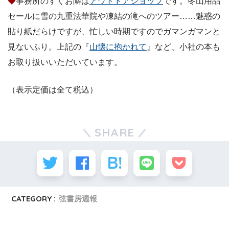
◆
事務所のすぐお隣は
アウトドアショップ
です。冬山用品
セールに雪の九重法華院や凍結の滝へのツアー……魅惑の
貼り紙だらけですが、忙しい時期ですのでガマンガマンと
見ないふり。上記の『
山懐に抱かれて
』など、小社の本も
お取り扱いいただいています。
（表示定価は全て税込）
SHARE
CATEGORY :
弦書房週報