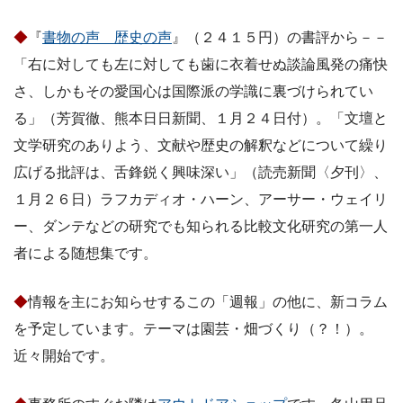
◆
『
書物の声 歴史の声
』（２４１５円）の書評から－－
「右に対しても左に対しても歯に衣着せぬ談論風発の痛快
さ、しかもその愛国心は国際派の学識に裏づけられてい
る」（芳賀徹、熊本日日新聞、１月２４日付）。「文壇と
文学研究のありよう、文献や歴史の解釈などについて繰り
広げる批評は、舌鋒鋭く興味深い」（読売新聞〈夕刊〉、
１月２６日）ラフカディオ・ハーン、アーサー・ウェイリ
ー、ダンテなどの研究でも知られる比較文化研究の第一人
者による随想集です。
◆
情報を主にお知らせするこの「週報」の他に、新コラム
を予定しています。テーマは園芸・畑づくり（？！）。
近々開始です。