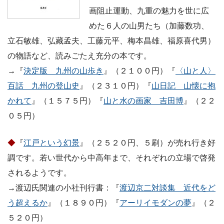
画阻止運動、九重の魅力を世に広
めた６人の山男たち（加藤数功、
立石敏雄、弘藏孟夫、工藤元平、梅本昌雄、福原喜代男）
の物語など、読みごたえ充分の本です。
→『
決定版 九州の山歩き
』（２１００円）『
〈山と人〉
百話 九州の登山史
』（２３１０円）『
山日記 山懐に抱
かれて
』（１５７５円）『
山と水の画家 吉田博
』（２２
０５円）
◆
『
江戸という幻景
』（２５２０円、５刷）が売れ行き好
調です。若い世代から中高年まで、それぞれの立場で啓発
されるようです。
→渡辺氏関連の小社刊行書：『
渡辺京二対談集 近代をど
う超えるか
』（１８９０円）『
アーリイモダンの夢
』（２
５２０円）