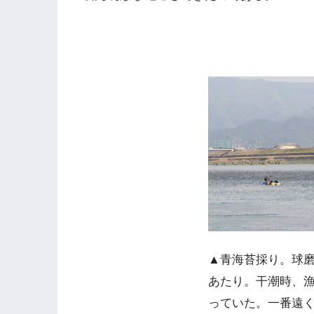
▲青海苔採り。球磨
あたり。干潮時、
っていた。一番遠