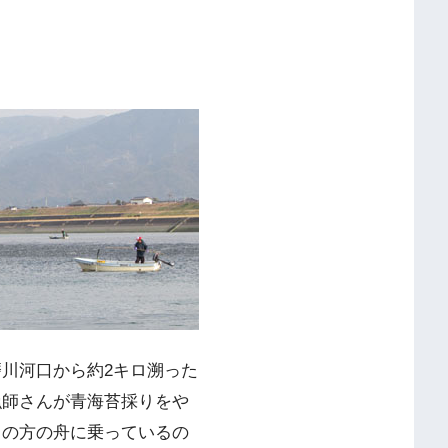
川河口から約2キロ溯った
漁師さんが青海苔採りをや
くの方の舟に乗っているの