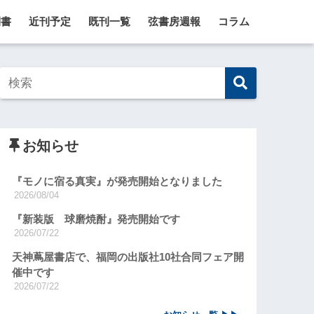
刊書
近刊予定
既刊一覧
弦書房週報
コラム
お知らせ
『モノに宿る真実』が発売開始となりました
2026/08/04
『新装版 球磨焼酎』発売開始です
2026/07/22
天神蔦屋書店で、福岡の出版社10社合同フェア開
催中です
2026/07/22