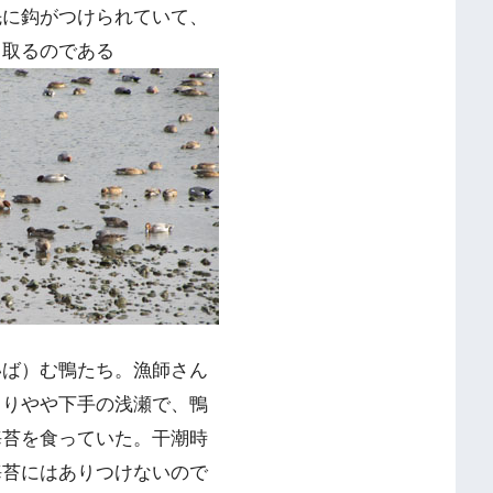
先に鈎がつけられていて、
き取るのである
いば）む鴨たち。漁師さん
よりやや下手の浅瀬で、鴨
海苔を食っていた。干潮時
海苔にはありつけないので