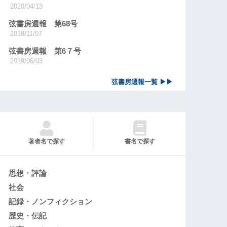
2020/04/13
弦書房週報 第68号
2019/11/07
弦書房週報 第6７号
2019/06/03
弦書房週報一覧 ▶▶
著者名で探す
書名で探す
思想・評論
社会
記録・ノンフィクション
歴史・伝記