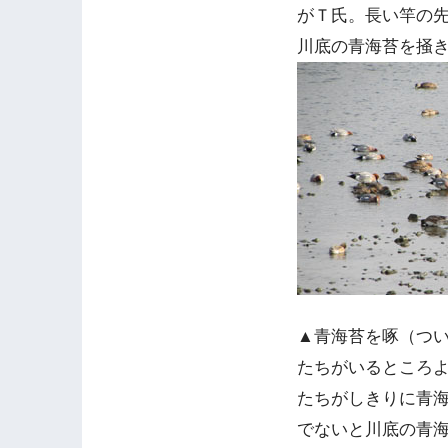
がＴ氏。長い竿の
川底の青海苔を掻
▲青海苔を啄（つ
たちがいるところ
たちがしきりに青
でないと川底の青