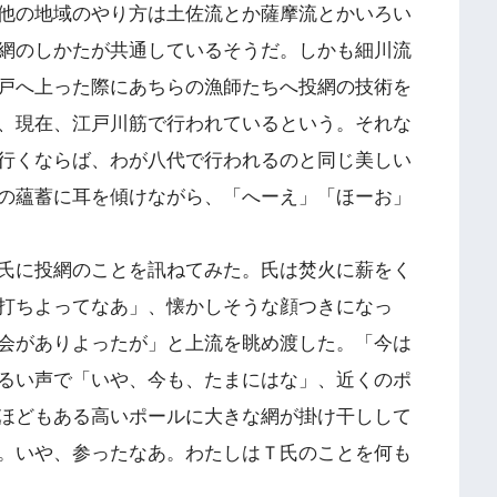
他の地域のやり方は土佐流とか薩摩流とかいろい
網のしかたが共通しているそうだ。しかも細川流
戸へ上った際にあちらの漁師たちへ投網の技術を
、現在、江戸川筋で行われているという。それな
行くならば、わが八代で行われるのと同じ美しい
の蘊蓄に耳を傾けながら、「へーえ」「ほーお」
氏に投網のことを訊ねてみた。氏は焚火に薪をく
打ちよってなあ」、懐かしそうな顔つきになっ
会がありよったが」と上流を眺め渡した。「今は
るい声で「いや、今も、たまにはな」、近くのポ
ほどもある高いポールに大きな網が掛け干しして
。いや、参ったなあ。わたしはＴ氏のことを何も