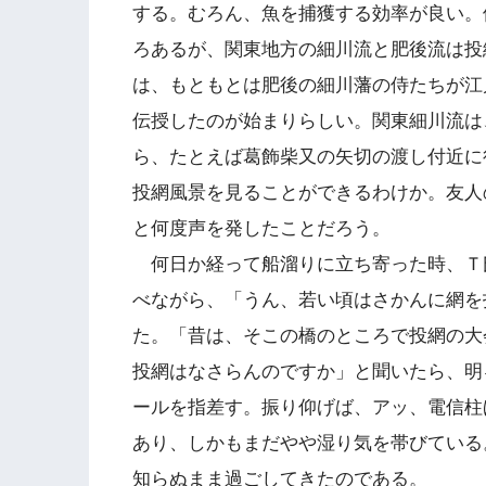
する。むろん、魚を捕獲する効率が良い。
ろあるが、関東地方の細川流と肥後流は投
は、もともとは肥後の細川藩の侍たちが江
伝授したのが始まりらしい。関東細川流は
ら、たとえば葛飾柴又の矢切の渡し付近に
投網風景を見ることができるわけか。友人
と何度声を発したことだろう。
何日か経って船溜りに立ち寄った時、Ｔ
べながら、「うん、若い頃はさかんに網を
た。「昔は、そこの橋のところで投網の大
投網はなさらんのですか」と聞いたら、明
ールを指差す。振り仰げば、アッ、電信柱
あり、しかもまだやや湿り気を帯びている
知らぬまま過ごしてきたのである。