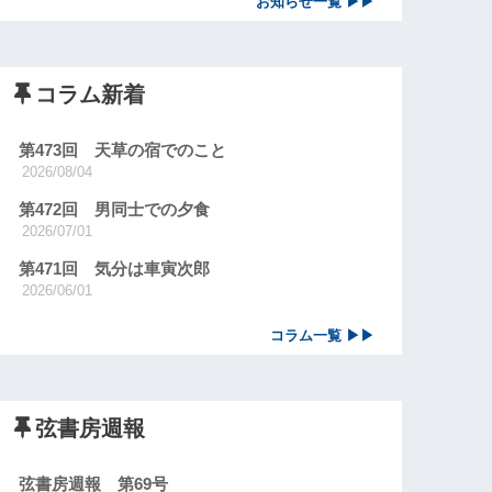
お知らせ一覧 ▶▶
コラム新着
第473回 天草の宿でのこと
2026/08/04
第472回 男同士での夕食
2026/07/01
第471回 気分は車寅次郎
2026/06/01
コラム一覧 ▶▶
弦書房週報
弦書房週報 第69号