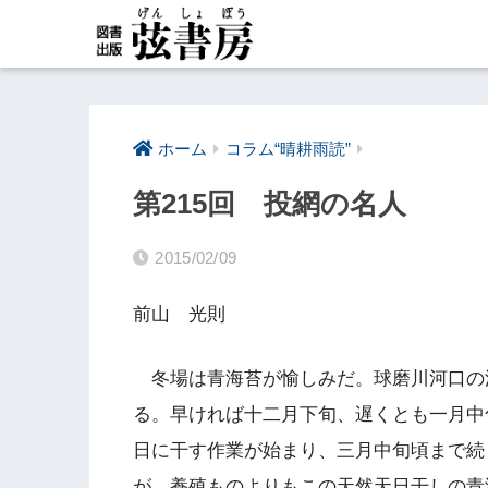
ホーム
コラム“晴耕雨読”
第215回 投網の名人
2015/02/09
前山 光則
冬場は青海苔が愉しみだ。球磨川河口の
る。早ければ十二月下旬、遅くとも一月中
日に干す作業が始まり、三月中旬頃まで続
が、養殖ものよりもこの天然天日干しの青