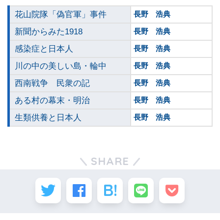
花山院隊「偽官軍」事件
長野 浩典
新聞からみた1918
長野 浩典
感染症と日本人
長野 浩典
川の中の美しい島・輪中
長野 浩典
西南戦争 民衆の記
長野 浩典
ある村の幕末・明治
長野 浩典
生類供養と日本人
長野 浩典
SHARE