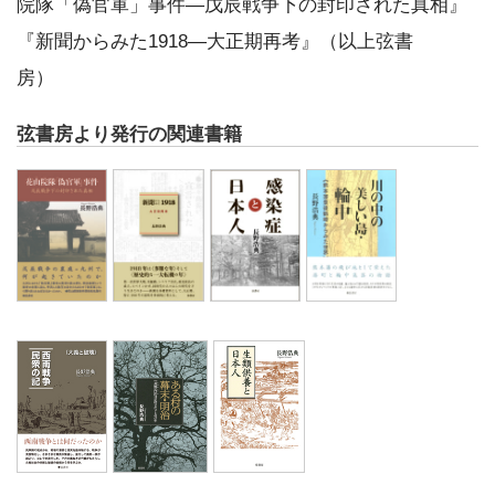
院隊「偽官軍」事件―戊辰戦争下の封印された真相』
『新聞からみた1918―大正期再考』（以上弦書
房）
弦書房より発行の関連書籍