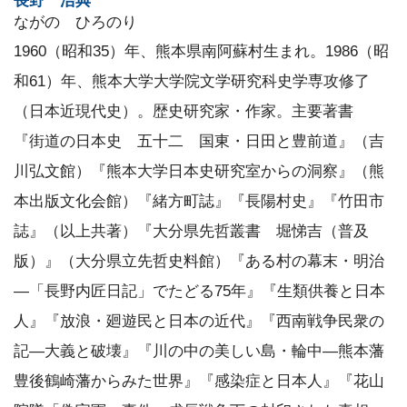
長野 浩典
ながの ひろのり
1960（昭和35）年、熊本県南阿蘇村生まれ。1986（昭
和61）年、熊本大学大学院文学研究科史学専攻修了
（日本近現代史）。歴史研究家・作家。主要著書
『街道の日本史 五十二 国東・日田と豊前道』（吉
川弘文館）『熊本大学日本史研究室からの洞察』（熊
本出版文化会館）『緒方町誌』『長陽村史』『竹田市
誌』（以上共著）『大分県先哲叢書 堀悌吉（普及
版）』（大分県立先哲史料館）『ある村の幕末・明治
―「長野内匠日記」でたどる75年』『生類供養と日本
人』『放浪・廻遊民と日本の近代』『西南戦争民衆の
記―大義と破壊』『川の中の美しい島・輪中―熊本藩
豊後鶴崎藩からみた世界』『感染症と日本人』『花山