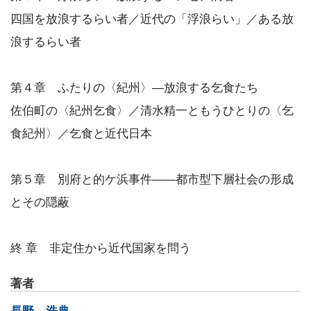
四国を放浪するらい者／近代の「浮浪らい」／ある放
浪するらい者
第４章 ふたりの〈紀州〉―放浪する乞食たち
佐伯町の〈紀州乞食〉／清水精一ともうひとりの〈乞
食紀州〉／乞食と近代日本
第５章 別府と的ケ浜事件――都市型下層社会の形成
とその隠蔽
終 章 非定住から近代国家を問う
著者