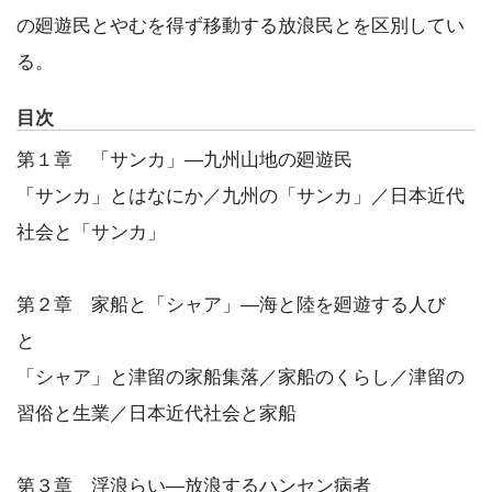
の廻遊民とやむを得ず移動する放浪民とを区別してい
る。
目次
第１章 「サンカ」―九州山地の廻遊民
「サンカ」とはなにか／九州の「サンカ」／日本近代
社会と「サンカ」
第２章 家船と「シャア」―海と陸を廻遊する人び
と
「シャア」と津留の家船集落／家船のくらし／津留の
習俗と生業／日本近代社会と家船
第３章 浮浪らい―放浪するハンセン病者