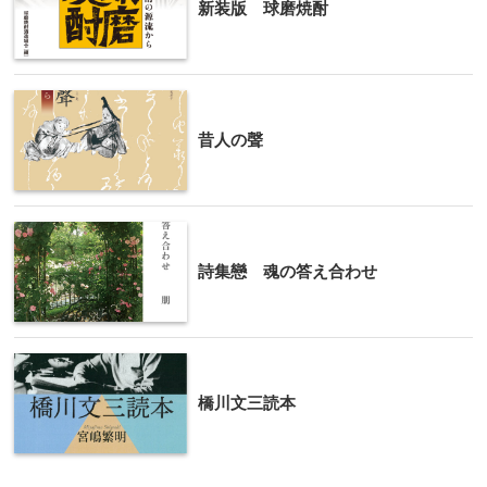
新装版 球磨焼酎
昔人の聲
詩集戀 魂の答え合わせ
橋川文三読本