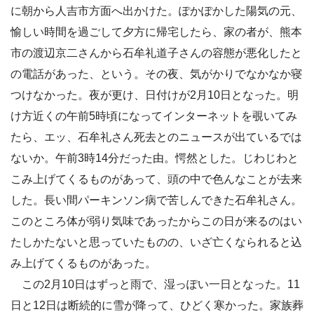
に朝から人吉市方面へ出かけた。ぽかぽかした陽気の元、
愉しい時間を過ごして夕方に帰宅したら、家の者が、熊本
市の渡辺京二さんから石牟礼道子さんの容態が悪化したと
の電話があった、という。その夜、気がかりでなかなか寝
つけなかった。夜が更け、日付けが2月10日となった。明
け方近くの午前5時頃になってインターネットを覗いてみ
たら、エッ、石牟礼さん死去とのニュースが出ているでは
ないか。午前3時14分だった由。愕然とした。じわじわと
こみ上げてくるものがあって、頭の中で色んなことが去来
した。長い間パーキンソン病で苦しんできた石牟礼さん。
このところ体が弱り気味であったからこの日が来るのはい
たしかたないと思っていたものの、いざ亡くなられると込
み上げてくるものがあった。
この2月10日はずっと雨で、湿っぽい一日となった。11
日と12日は断続的に雪が降って、ひどく寒かった。家族葬