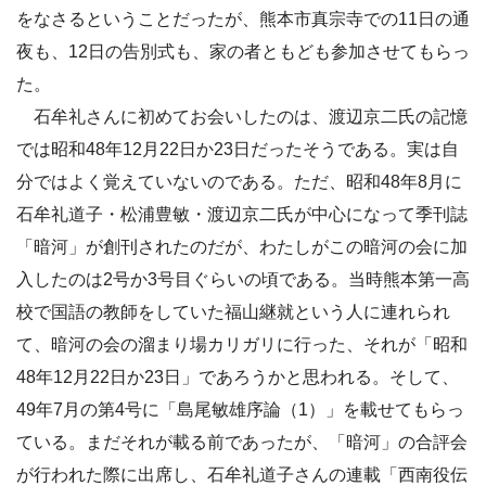
をなさるということだったが、熊本市真宗寺での11日の通
夜も、12日の告別式も、家の者ともども参加させてもらっ
た。
石牟礼さんに初めてお会いしたのは、渡辺京二氏の記憶
では昭和48年12月22日か23日だったそうである。実は自
分ではよく覚えていないのである。ただ、昭和48年8月に
石牟礼道子・松浦豊敏・渡辺京二氏が中心になって季刊誌
「暗河」が創刊されたのだが、わたしがこの暗河の会に加
入したのは2号か3号目ぐらいの頃である。当時熊本第一高
校で国語の教師をしていた福山継就という人に連れられ
て、暗河の会の溜まり場カリガリに行った、それが「昭和
48年12月22日か23日」であろうかと思われる。そして、
49年7月の第4号に「島尾敏雄序論（1）」を載せてもらっ
ている。まだそれが載る前であったが、「暗河」の合評会
が行われた際に出席し、石牟礼道子さんの連載「西南役伝