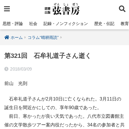
思想・評論
社会
記録・ノンフィクション
歴史・伝記
教育
ホーム
コラム“晴耕雨読”
第321回 石牟礼道子さん逝く
2018/03/09
前山 光則
石牟礼道子さんが2月10日に亡くなられた。3月11日の
誕生日を間近かにしての、享年90歳であった。
前日、寒かったが良い天気であった。八代市立図書館主
催の文学散歩ツアー案内役だったから、34名の参加者と共