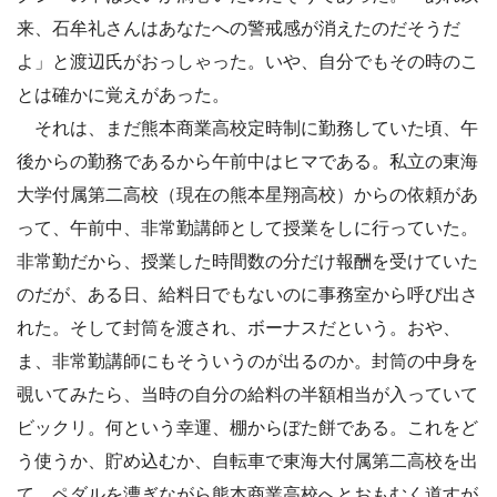
来、石牟礼さんはあなたへの警戒感が消えたのだそうだ
よ」と渡辺氏がおっしゃった。いや、自分でもその時のこ
とは確かに覚えがあった。
それは、まだ熊本商業高校定時制に勤務していた頃、午
後からの勤務であるから午前中はヒマである。私立の東海
大学付属第二高校（現在の熊本星翔高校）からの依頼があ
って、午前中、非常勤講師として授業をしに行っていた。
非常勤だから、授業した時間数の分だけ報酬を受けていた
のだが、ある日、給料日でもないのに事務室から呼び出さ
れた。そして封筒を渡され、ボーナスだという。おや、
ま、非常勤講師にもそういうのが出るのか。封筒の中身を
覗いてみたら、当時の自分の給料の半額相当が入っていて
ビックリ。何という幸運、棚からぼた餅である。これをど
う使うか、貯め込むか、自転車で東海大付属第二高校を出
て、ペダルを漕ぎながら熊本商業高校へとおもむく道すが