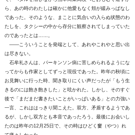
ら、あの時のわたしは確かに他愛もなく頬が緩みっぱなし
であった。そのような、まことに気合いの入らぬ状態のわ
たしを、タクシーの中から存分に観察されてしまっていた
のであったとは……。
――こういうことを発端として、あれやこれやと思い出
は尽きない。
石牟礼さんは、パーキンソン病に苦しめられるようにな
ってからも作家としてずっと現役であった。昨年の秋頃に
お見舞いに行った時、聞き取りにくい声だったが「もう生
きるのには飽き飽きした」と呟かれた。しかし、そのすぐ
後で「まだまだ書きたいことがいっぱいある」との力強い
一言、これははっきり聞こえた。双方、矛盾するようであ
るが、しかし双方とも本音であったろう。最後にお会いし
たのは昨年の12月25日で、その時はひどく窶（やつ）れ
て痛々しかった。