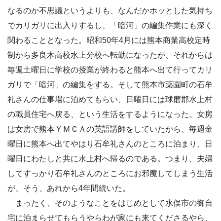
なるのか不思議というよりも、なんだかホッとした気持ち
でカリガリに出入りするし、「暗河」の編集作業にも深く
関わることとなった。昭和50年4月には熊本商業高校定時
制から多良木高校水上分校へ転勤になったが、それからは
毎週土曜日に学校の授業が終わると熊本へ出て行ってカリ
ガリで「暗河」の編集をする。そして熊本市薬園町の石牟
礼さんの仕事場に泊めてもらい、日曜日には球磨郡水上村
の職員住宅へ戻る、という生活をするようになった。女房
は女房で熊本ＹＭＣＡの英語講師をしていたから、毎週金
曜日に熊本へ出てやはり石牟礼さんのところに泊まり、日
曜日にわたしと共に水上村へ帰るのである。つまり、夫婦
してすっかり石牟礼さんのところにお邪魔してしまう生活
が、そう、あれから4年間続いた。
まったく、そのようなことをはじめとして水俣市の御自
宅に泊まらせてもらうやらわが家にも来てくださるやら、