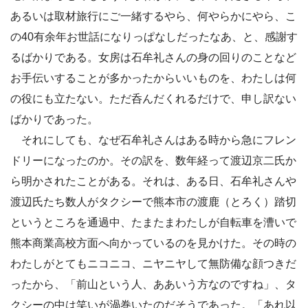
あるいは取材旅行にご一緒するやら、何やらかにやら、こ
の40有余年お世話になりっぱなしだったなあ、と、感謝す
るばかりである。女房は石牟礼さんの身の回りのことなど
お手伝いすることが多かったからいいものを、わたしは何
の役にも立たない。ただ呑んだくれるだけで、申し訳ない
ばかりであった。
それにしても、なぜ石牟礼さんはある時から急にフレン
ドリーになったのか。その訳を、数年経って渡辺京二氏か
ら明かされたことがある。それは、ある日、石牟礼さんや
渡辺氏たち数人がタクシーで熊本市の渡鹿（とろく）踏切
というところを通過中、たまたまわたしが自転車を漕いで
熊本商業高校方面へ向かっているのを見かけた。その時の
わたしがとてもニコニコ、ニヤニヤして無防備な顔つきだ
ったから、「前山という人、ああいう方なのですね」、タ
クシーの中は笑いが渦巻いたのだそうであった。「あれ以