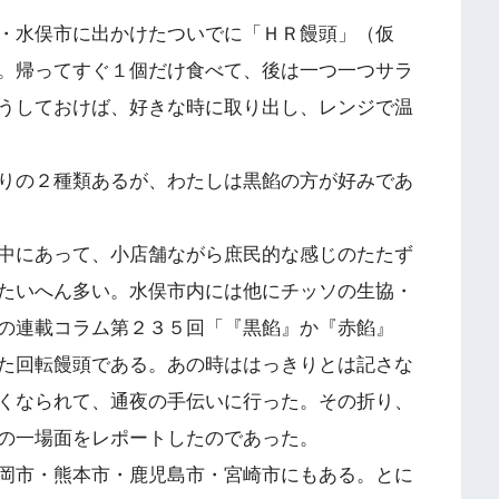
・水俣市に出かけたついでに「ＨＲ饅頭」（仮
。帰ってすぐ１個だけ食べて、後は一つ一つサラ
うしておけば、好きな時に取り出し、レンジで温
りの２種類あるが、わたしは黒餡の方が好みであ
中にあって、小店舗ながら庶民的な感じのたたず
たいへん多い。水俣市内には他にチッソの生協・
の連載コラム第２３５回「『黒餡』か『赤餡』
た回転饅頭である。あの時ははっきりとは記さな
くなられて、通夜の手伝いに行った。その折り、
の一場面をレポートしたのであった。
岡市・熊本市・鹿児島市・宮崎市にもある。とに