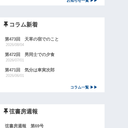
お知らせ一覧 ▶▶
コラム新着
第473回 天草の宿でのこと
2026/08/04
第472回 男同士での夕食
2026/07/01
第471回 気分は車寅次郎
2026/06/01
コラム一覧 ▶▶
弦書房週報
弦書房週報 第69号