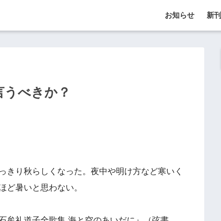
お知らせ
新
言うべきか？
っきり秋らしくなった。夜中や明け方など寒いく
ほど暑いと思わない。
牟礼道子全歌集 海と空のあいだに』（弦書