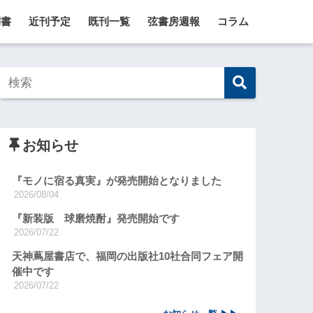
刊書
近刊予定
既刊一覧
弦書房週報
コラム
お知らせ
『モノに宿る真実』が発売開始となりました
2026/08/04
『新装版 球磨焼酎』発売開始です
2026/07/22
天神蔦屋書店で、福岡の出版社10社合同フェア開
催中です
2026/07/22