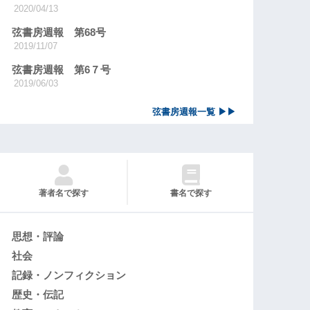
2020/04/13
弦書房週報 第68号
2019/11/07
弦書房週報 第6７号
2019/06/03
弦書房週報一覧 ▶▶
著者名で探す
書名で探す
思想・評論
社会
記録・ノンフィクション
歴史・伝記