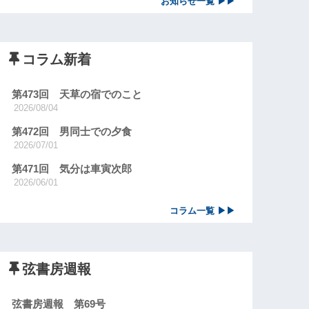
お知らせ一覧 ▶▶
コラム新着
第473回 天草の宿でのこと
2026/08/04
第472回 男同士での夕食
2026/07/01
第471回 気分は車寅次郎
2026/06/01
コラム一覧 ▶▶
弦書房週報
弦書房週報 第69号