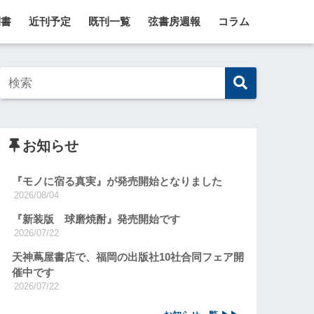
刊書
近刊予定
既刊一覧
弦書房週報
コラム
お知らせ
『モノに宿る真実』が発売開始となりました
2026/08/04
『新装版 球磨焼酎』発売開始です
2026/07/22
天神蔦屋書店で、福岡の出版社10社合同フェア開
催中です
2026/07/22