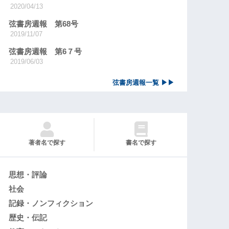
2020/04/13
弦書房週報 第68号
2019/11/07
弦書房週報 第6７号
2019/06/03
弦書房週報一覧 ▶▶
著者名で探す
書名で探す
思想・評論
社会
記録・ノンフィクション
歴史・伝記