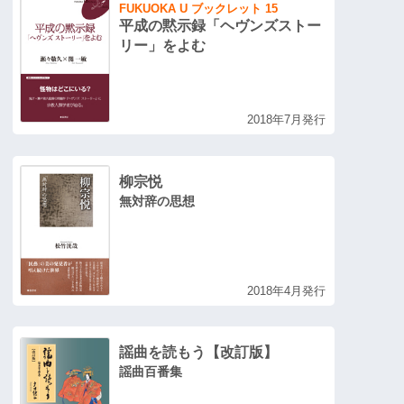
FUKUOKA U ブックレット 15
平成の黙示録「ヘヴンズストー
リー」をよむ
2018年7月発行
柳宗悦
無対辞の思想
2018年4月発行
謡曲を読もう【改訂版】
謡曲百番集