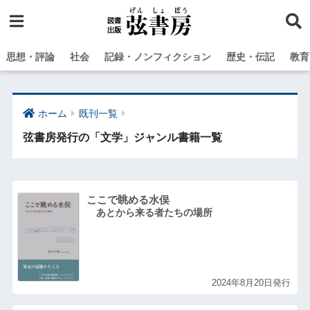
思想・評論
社会
記録・ノンフィクション
歴史・伝記
教育
ホーム
既刊一覧
弦書房発行の「文学」ジャンル書籍一覧
ここで眺める水俣
あとから来る者たちの場所
2024年8月20日発行