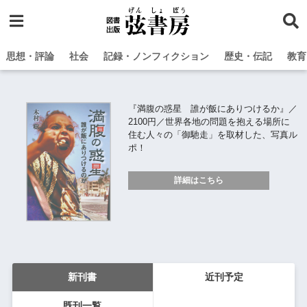
思想・評論
社会
記録・ノンフィクション
歴史・伝記
教育
『満腹の惑星 誰が飯にありつけるか』／
2100円／世界各地の問題を抱える場所に
住む人々の「御馳走」を取材した、写真ル
ポ！
詳細はこちら
新刊書
近刊予定
既刊一覧