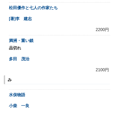
松田優作と七人の作家たち
[著]李 建志
2200円
満洲・重い鎖
品切れ
多田 茂治
2100円
み
水俣物語
小柴 一良