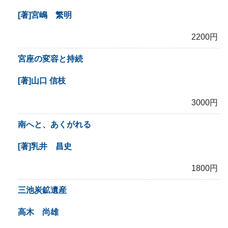
[著]宮嶋 繁明
2200円
宮座の変容と持続
[著]山口 信枝
3000円
南へと、あくがれる
[著]乳井 昌史
1800円
三池炭鉱遺産
高木 尚雄