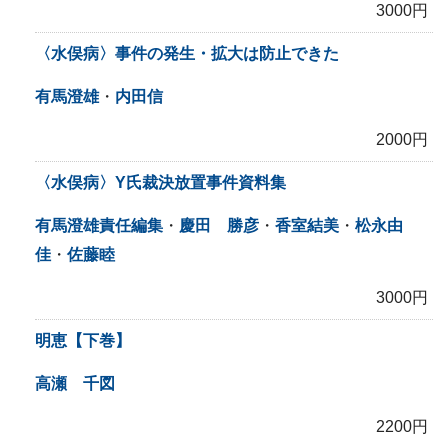
3000円
〈水俣病〉事件の発生・拡大は防止できた
有馬澄雄
・
内田信
2000円
〈水俣病〉Y氏裁決放置事件資料集
有馬澄雄責任編集
・
慶田 勝彦
・
香室結美
・
松永由
佳
・
佐藤睦
3000円
明恵【下巻】
高瀬 千図
2200円