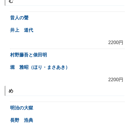
む
昔人の聲
井上 道代
2200円
村野藤吾と俵田明
堀 雅昭（ほり・まさあき）
2200円
め
明治の大獄
長野 浩典