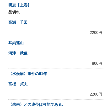
明恵【上巻】
品切れ
高瀬 千図
2200円
耳納連山
河津 武俊
800円
〈水俣病〉事件の61年
富樫 貞夫
2200円
〈未来〉との連帯は可能である。