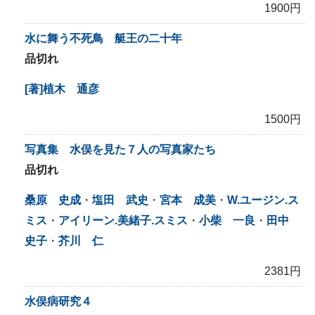
1900円
水に舞う不死鳥 艇王の二十年
品切れ
[著]植木 通彦
1500円
写真集 水俣を見た７人の写真家たち
品切れ
桑原 史成
・
塩田 武史
・
宮本 成美
・
W.ユージン.ス
ミス
・
アイリーン.美緒子.スミス
・
小柴 一良
・
田中
史子
・
芥川 仁
2381円
水俣病研究４