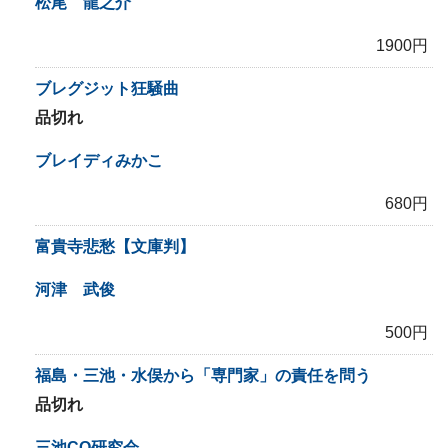
松尾 龍之介
1900円
ブレグジット狂騒曲
品切れ
ブレイディみかこ
680円
富貴寺悲愁【文庫判】
河津 武俊
500円
福島・三池・水俣から「専門家」の責任を問う
品切れ
三池CO研究会