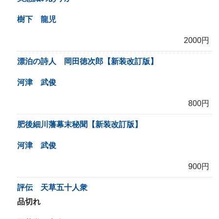
樹下 龍児
2000円
漂泊の詩人 岡田徳次郎【新装改訂版】
河津 武俊
800円
肥後細川藩幕末秘聞【新装改訂版】
河津 武俊
900円
評伝 天草五十人衆
品切れ