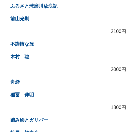
ふるさと球磨川放浪記
前山光則
2100円
不謹慎な旅
木村 聡
2000円
舟砦
稲冨 伸明
1800円
踏み絵とガリバー