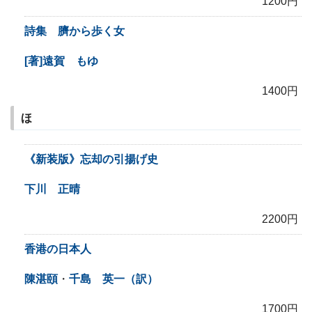
1200円
詩集 臍から歩く女
[著]遠賀 もゆ
1400円
ほ
《新装版》忘却の引揚げ史
下川 正晴
2200円
香港の日本人
陳湛頤
・
千島 英一（訳）
1700円