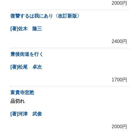
2000円
復讐するは我にあり〈改訂新版〉
[著]佐木 隆三
2400円
豊後街道を行く
[著]松尾 卓次
1700円
富貴寺悲愁
品切れ
[著]河津 武俊
2000円