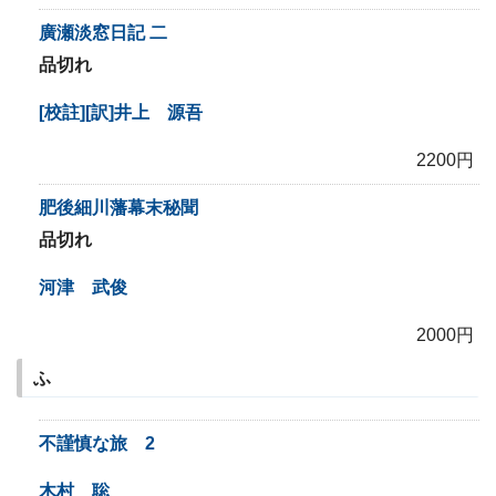
廣瀬淡窓日記 二
品切れ
[校註][訳]井上 源吾
2200円
肥後細川藩幕末秘聞
品切れ
河津 武俊
2000円
ふ
不謹慎な旅 2
木村 聡