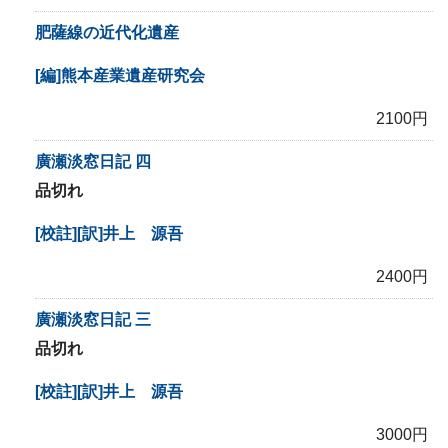
肥薩線の近代化遺産
[編]熊本産業遺産研究会
2100円
廣瀬淡窓日記 四
品切れ
[校註][訳]井上 源吾
2400円
廣瀬淡窓日記 三
品切れ
[校註][訳]井上 源吾
3000円