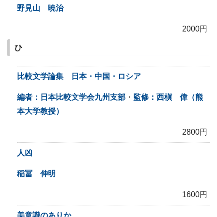
野見山 暁治
2000円
ひ
比較文学論集 日本・中国・ロシア
編者：日本比較文学会九州支部
・
監修：西槇 偉（熊
本大学教授）
2800円
人凶
稲冨 伸明
1600円
美意識のありか